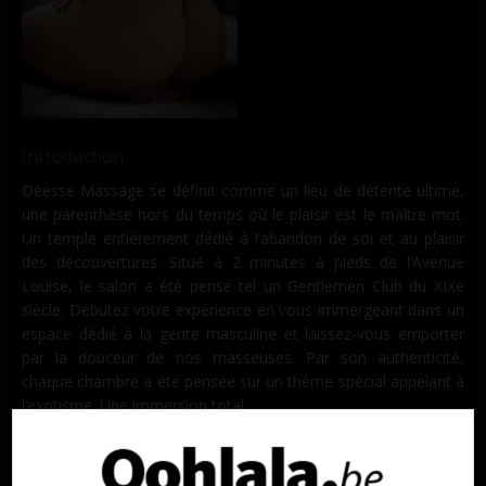
Introduction
Déesse Massage se définit comme un lieu de détente ultime,
une parenthèse hors du temps où le plaisir est le maître mot.
Un temple entièrement dédié à l’abandon de soi et au plaisir
des découvertures. Situé à 2 minutes à pieds de l’Avenue
Louise, le salon a été pensé tel un Gentlemen Club du XIXe
siècle. Débutez votre expérience en vous immergeant dans un
espace dédié à la gente masculine et laissez-vous emporter
par la douceur de nos masseuses. Par son authenticité,
chaque chambre a été pensée sur un thème spécial appelant à
l’exotisme. Une immersion total.
Contact
Address