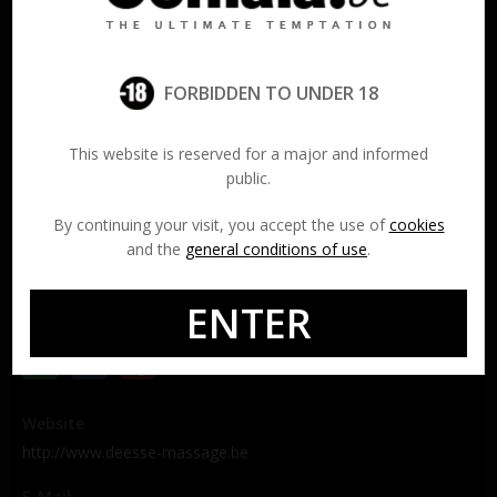
Rue Defacqz 15, 1050 Ixelles
A 200 mètres de l’Avenue Louise
Hours
FORBIDDEN TO UNDER 18
Monday
11:00 - 02:00
Tuesday
11:00 - 02:00
Wednesday
11:00 - 02:00
This website is reserved for a major and informed
Thursday
11:00 - 02:00
public.
Friday
11:00 - 02:00
Saturday
13:00 - 02:00
By continuing your visit, you accept the use of
cookies
Sunday
13:00 - 20:00
and the
general conditions of use
.
Phone Number
ENTER
+32 455 18 13 71
Website
http://www.deesse-massage.be
E-Mail