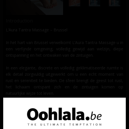
Introduction
L’Aura Tantra Massage – Brussel
In het hart van Brussel verwelkomt L’Aura Tantra Massage u in
een verfijnde omgeving, volledig gewijd aan welzijn, diepe
ontspanning en het ontwaken van de zintuigen.
In een elegante, discrete en volledig geklimatiseerde ruimte is
elk detail zorgvuldig uitgewerkt om u een echt moment van
rust en sereniteit te bieden. De sfeer brengt de geest tot rust,
het lichaam ontspant zich en de zintuigen komen op
natuurlijke wijze tot leven.
Onze ervaren therapeutes, opgeleid in de kunst van aanraking
en welzijn, begeleiden u met zachtheid, aandacht en
professionaliteit tijdens een unieke zintuiglijke ervaring.