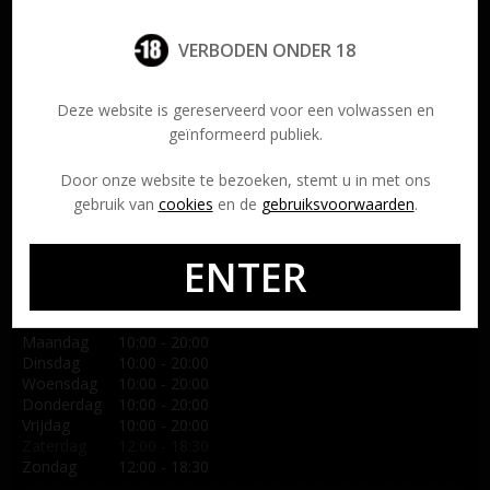
L’Aura Tantra Massage —
de elegantie van welzijn, de kwaliteit van aanraking en de kunst
VERBODEN ONDER 18
van totale ontspanning.
Deze website is gereserveerd voor een volwassen en
geïnformeerd publiek.
Brussel – vlak bij Place Stéphanie
Door onze website te bezoeken, stemt u in met ons
Contact
gebruik van
cookies
en de
gebruiksvoorwaarden
.
Adres
Place Stéphanie
ENTER
1050 Bruxelles
Uur
Maandag
10:00 - 20:00
Dinsdag
10:00 - 20:00
Woensdag
10:00 - 20:00
Donderdag
10:00 - 20:00
Vrijdag
10:00 - 20:00
Zaterdag
12:00 - 18:30
Zondag
12:00 - 18:30